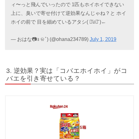
ィ〜っと飛んでいったので 1匹もホイホイできない
上に、臭いで寄せ付けて逆効果なんじゃね？と ホイ
ホイの前で 目を細めているアタシ( ⌯᷄௰⌯᷅ )←
— おはな📷ｮ ଳ ̊ ) (@ohana234789)
July 1, 2019
逆効果？実は「コバエホイホイ」がコ
バエを引き寄せている？