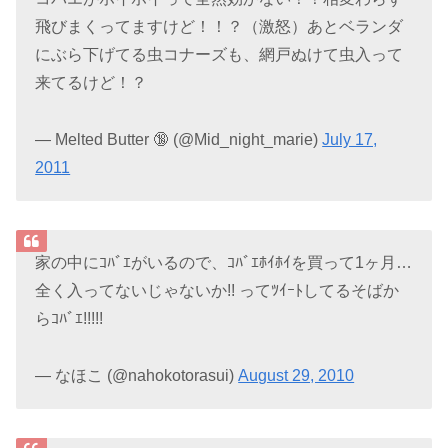
飛びまくってますけど！！？（激怒）あとベランダ
にぶら下げてる虫コナーズも、網戸ぬけて虫入って
来てるけど！？
— Melted Butter 🔞 (@Mid_night_marie)
July 17,
2011
家の中にｺﾊﾞｴがいるので、ｺﾊﾞｴﾎｲﾎｲを買って1ヶ月…
全く入ってないじゃないか!! ってﾂｲｰﾄしてるそばか
らｺﾊﾞｴ!!!!!
— なほこ (@nahokotorasui)
August 29, 2010