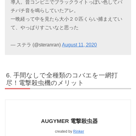
導入。昔コンビニでブラックライトっぽい色してパ
チパチ音を鳴らしていたアレ。
一晩経って中を見たら大小２０匹くらい捕まえてい
て、やっぱりすごいなと思った
— ステラ (@steranran)
August 11, 2020
手間なしで全種類のコバエを一網打
尽！電撃殺虫機のメリット
AUGYMER 電撃殺虫器
created by
Rinker