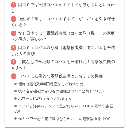
口コミでは実際コバエがホイホイが効かないという声
も
逆効果？実は「コバエホイホイ」がコバエを引き寄せ
ている？
なぜ日本では「電撃殺虫機（コバエ取り機）」の家庭
への導入が遅いの？
口コミ：コバエ取り機（電撃殺虫機）でコバエを全滅
した人の喜び
手間なしで全種類のコバエを一網打尽！電撃殺虫機の
メリット
コバエに効果的な電撃殺虫機は、おすすめ機種
価格は最低2,000円程度からがおすすめ
吸い込み機能のみのもの機種はコバエ全然とれない
パワーは6Ｗ程度からがおすすめ
コスパと評判バランスで選ぶならAUGYMER 電撃殺虫器
6W
強力パワーと性能で選ぶならBeauFlw 電撃殺虫器 16W