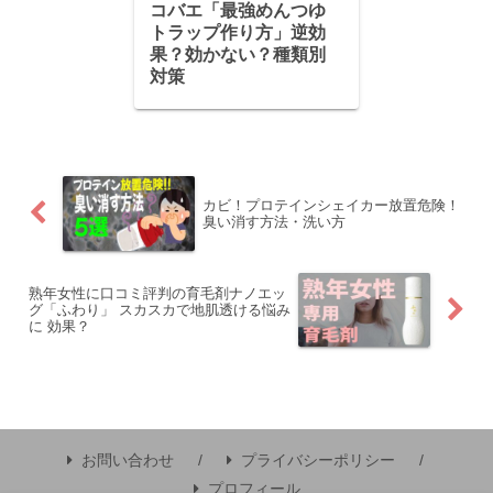
コバエ「最強めんつゆ
トラップ作り方」逆効
果？効かない？種類別
対策
カビ！プロテインシェイカー放置危険！
臭い消す方法・洗い方
熟年女性に口コミ評判の育毛剤ナノエッ
グ「ふわり」 スカスカで地肌透ける悩み
に 効果？
お問い合わせ
プライバシーポリシー
プロフィール