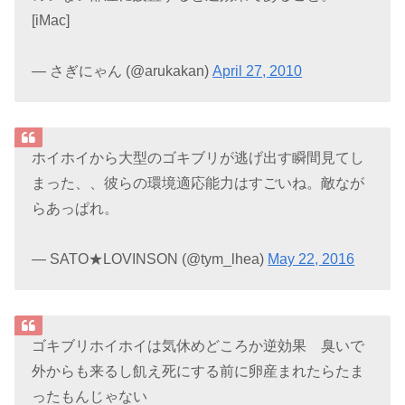
[iMac]
— さぎにゃん (@arukakan)
April 27, 2010
ホイホイから大型のゴキブリが逃げ出す瞬間見てし
まった、、彼らの環境適応能力はすごいね。敵なが
らあっぱれ。
— SATO★LOVINSON (@tym_lhea)
May 22, 2016
ゴキブリホイホイは気休めどころか逆効果 臭いで
外からも来るし飢え死にする前に卵産まれたらたま
ったもんじゃない