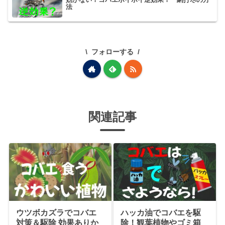
法
フォローする
関連記事
ウツボカズラでコバエ
ハッカ油でコバエを駆
対策＆駆除 効果ありか
除！観葉植物やゴミ箱