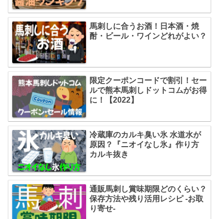
馬刺しに合うお酒！日本酒・焼
酎・ビール・ワインどれがよい？
限定クーポンコードで割引！セー
ルで熊本馬刺しドットコムがお得
に！【2022】
冷蔵庫のカルキ臭い氷 水道水が
原因？『ニオイなし氷』作り方
カルキ抜き
通販馬刺し賞味期限どのくらい？
保存方法や残り活用レシピ -お取
り寄せ-