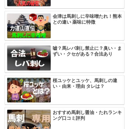
会津は馬刺しに辛味噌たれ！熊本
との違い 薬味に特徴
嘘？馬レバ刺し禁止に？臭い・ま
ずい・クセがある？合法あり
桜ユッケとユッケ、馬刺しの違
い・由来・理由 タレは？
おすすめ馬刺し醤油・たれランキ
ング口コミ評判